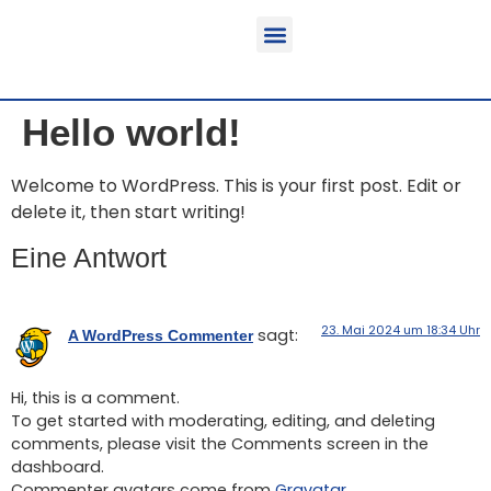
Funktion & Einsatzbereich
Ausrüstbare Fahrzeuge
Hello world!
Welcome to WordPress. This is your first post. Edit or
delete it, then start writing!
Eine Antwort
23. Mai 2024 um 18:34 Uhr
sagt:
A WordPress Commenter
Hi, this is a comment.
To get started with moderating, editing, and deleting
comments, please visit the Comments screen in the
dashboard.
Commenter avatars come from
Gravatar
.