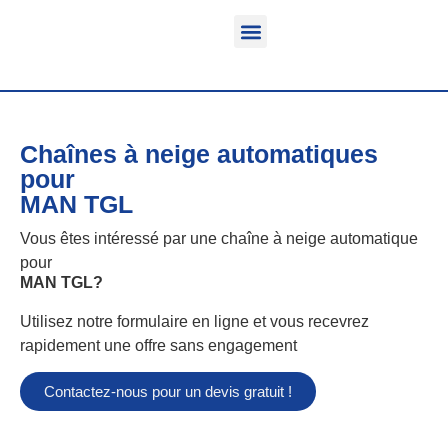
Fonction & Domaine d’application
Informations sur le produit
Véhicules équipables
Chaînes à neige automatiques
pour
MAN TGL
Vous êtes intéressé par une chaîne à neige automatique
pour
MAN TGL
?
Utilisez notre formulaire en ligne et vous recevrez
rapidement une offre sans engagement
Contactez-nous pour un devis gratuit !