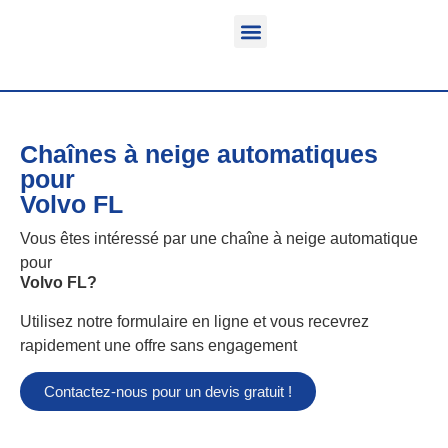
Fonction & Domaine d’application
Informations sur le produit
Véhicules équipables
Chaînes à neige automatiques
pour
Volvo FL
Vous êtes intéressé par une chaîne à neige automatique
pour
Volvo FL
?
Utilisez notre formulaire en ligne et vous recevrez
rapidement une offre sans engagement
Contactez-nous pour un devis gratuit !